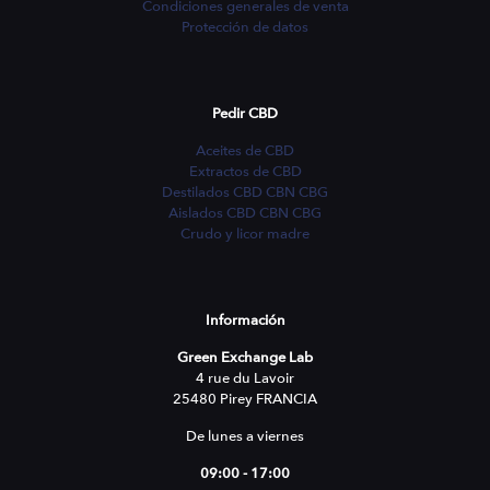
Condiciones generales de venta
Protección de datos
Pedir CBD
Aceites de CBD
Extractos de CBD
Destilados CBD CBN CBG
Aislados CBD CBN CBG
Crudo y licor madre
Información
Green Exchange Lab
4 rue du Lavoir
25480 Pirey FRANCIA
De lunes a viernes
09:00 - 17:00