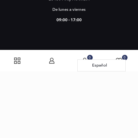
De lunes a viernes
09:00 - 17:00
0
0
Español
Green Exchange Lab SAS todos los derechos reservados ©
2023 -
Política de privacidad
-
Términos y
condiciones -
Términos y condiciones de venta