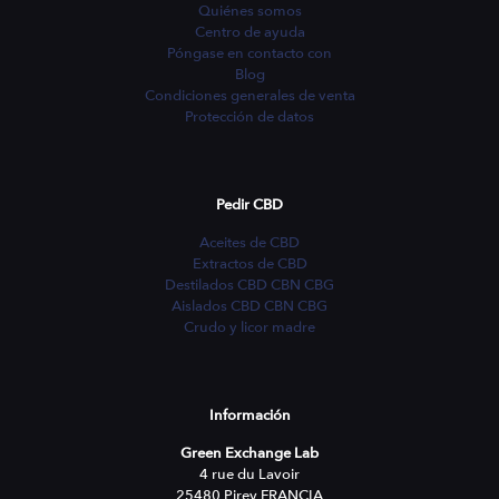
Quiénes somos
Centro de ayuda
Póngase en contacto con
Blog
Condiciones generales de venta
Protección de datos
Pedir CBD
Aceites de CBD
Extractos de CBD
Destilados CBD CBN CBG
Aislados CBD CBN CBG
Crudo y licor madre
Información
Green Exchange Lab
4 rue du Lavoir
25480 Pirey FRANCIA