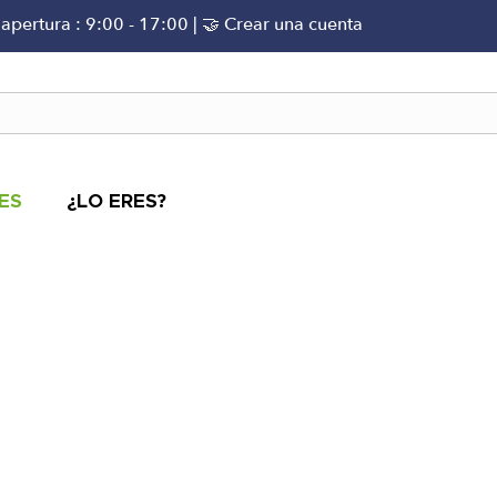
 apertura : 9:00 - 17:00 |
🤝 Crear una cuenta
ES
¿LO ERES?