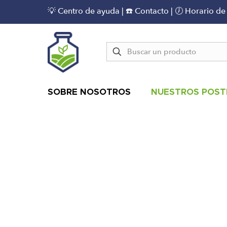
💡 Centro de ayuda
|
☎️ Contacto
| 🕖 Horario de
SOBRE NOSOTROS
NUESTROS POST