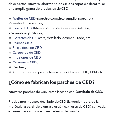
de expertos, nuestro laboratorio de CBD es capaz de desarrollar
una amplia gama de productos de CBD:
🔹
Aceites de CBD
espectro completo, amplio espectro y
fórmulas innovadoras;
🔹
Flores de CBD
Más de veinte variedades de interior,
invernadero y exterior;
🔹
Extractos de CBD
cera, destilado, desmenuzado, etc. ;
🔹
Resinas CBD
;
🔹
E-líquidos con CBD
;
🔹
Cartuchos de CBD
;
🔹
Infusiones de CBD
;
🔹
Caramelos CBD
;
🔹 Parches ;
🔹 Y un montón de productos enriquecidos con HHC, CBN, etc.
¿Cómo se fabrican los parches de CBD?
Nuestros parches de CBD están hechos con
Destilado de CBD
.
Producimos nuestro destilado de CBD (la versión pura de la
molécula) a partir de biomasa orgánica (flores de CBD) cultivada
en nuestros campos e invernaderos de Francia.