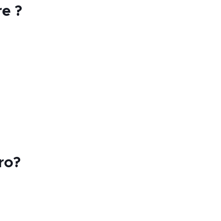
e ?
ro?