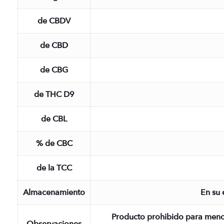
de CBDV
de CBD
de CBG
de THC D9
de CBL
% de CBC
de la TCC
Almacenamiento
En su 
Producto prohibido para menores de 18 años. No recomendado para niños, mujeres em
Observaciones