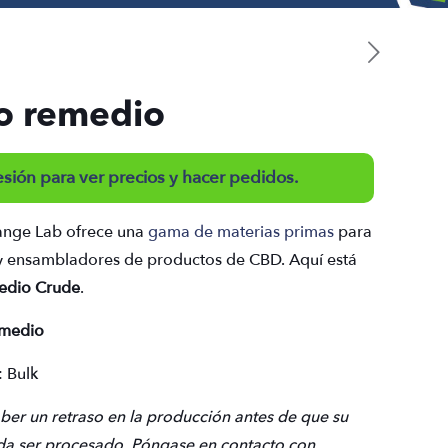
o remedio
sesión para ver precios y hacer pedidos.
ange Lab ofrece una
gama de materias primas
para
 y ensambladores de productos de CBD. Aquí está
edio Crude
.
emedio
: Bulk
er un retraso en la producción antes de que su
a ser procesado. Póngase en contacto con