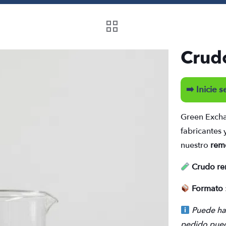
Crud
➡️ Inicie 
Green Exch
fabricantes
nuestro
rem
Crudo r
Formato
Puede hab
pedido pued