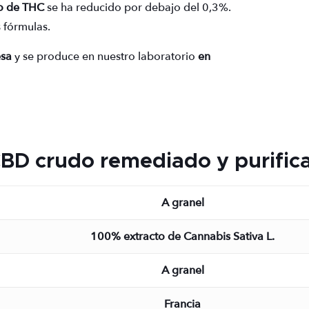
o de THC
se ha reducido por debajo del 0,3%.
s fórmulas.
esa
y se produce en nuestro laboratorio
en
 CBD crudo
remediado y purific
A granel
100% extracto de Cannabis Sativa L.
A granel
Francia