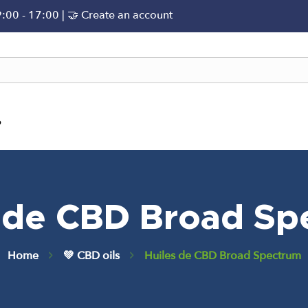
9:00 - 17:00 |
🤝 Create an account
?
s de CBD Broad Sp
Home
💚 CBD oils
Huiles de CBD Broad Spectrum