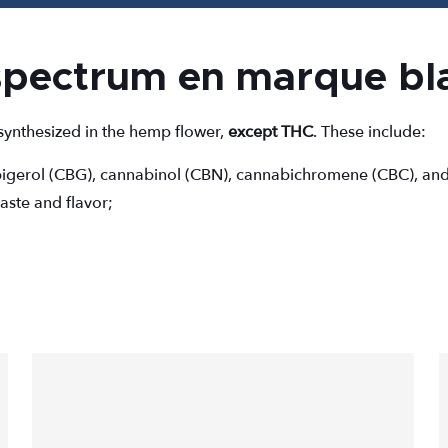
spectrum en marque bl
synthesized in the hemp flower,
except THC
. These include:
bigerol (CBG), cannabinol (CBN), cannabichromene (CBC), and s
taste and flavor;