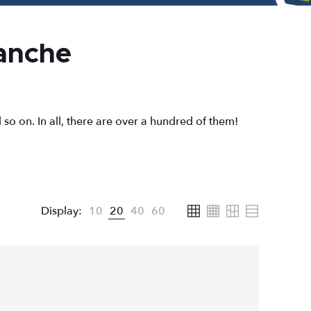
anche
o on. In all, there are over a hundred of them!
Display:
10
20
40
60