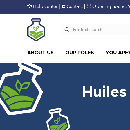
💡 Help center
|
☎️ Contact
| 🕖 Opening hours : 
ABOUT US
OUR POLES
YOU ARE
Huile