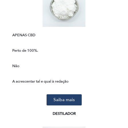
APENAS CBD
Perto de 100%.
Não
A acrescentar tal e qual à redação
Saiba mais
DESTILADOR