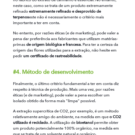
neste caso, como se trata de um produto extremamente
refinado
extremamente refinado e desprovido de
terpenos
este não é necessariamente o critério mais
importante a ter em conta.
No entanto, por razões éticas (e de marketing), pode valer a
pena dar preferência aos fabricantes que utilizam matérias-
primas
de origem biológica e francesa
. Para ter a certeza da
origem das flores utilizadas para a extração, não hesite em
pedir
um certificado de rastreabilidade
.
#4. Método de desenvolvimento
Finalmente, o último critério fundamental a ter em conta diz
respeito à técnica de produção. Mais uma vez, por razões
éticas (e de marketing), pode valer a pena escolher um
isolado obtido da forma mais "limpa" possível.
A extração supercrítica de CO2, por exemplo, é um método
relativamente amigo do ambiente, na medida em que
o CO2
utilizado é reciclado
. A utilização de
bioetanol
permite obter
um produto potencialmente 100% orgânico, na medida em
que se trata de um solvente natural e orgânico.