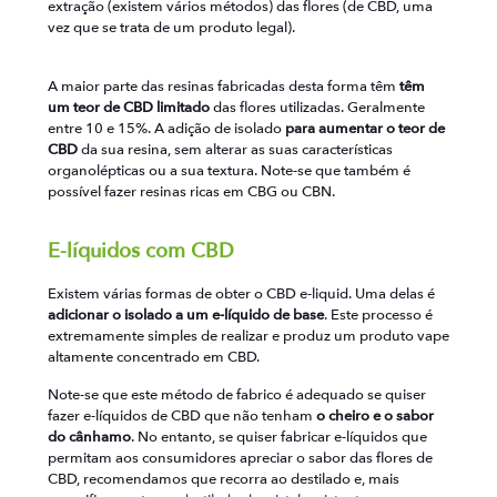
extração (existem vários métodos) das flores (de CBD, uma
vez que se trata de um produto legal).
A maior parte das resinas fabricadas desta forma têm
têm
um teor de CBD limitado
das flores utilizadas. Geralmente
entre 10 e 15%. A adição de isolado
para aumentar o teor de
CBD
da sua resina, sem alterar as suas características
organolépticas ou a sua textura. Note-se que também é
possível fazer resinas ricas em CBG ou CBN.
E-líquidos com CBD
Existem várias formas de obter o CBD e-liquid. Uma delas é
adicionar o isolado a um e-líquido de base
. Este processo é
extremamente simples de realizar e produz um produto vape
altamente concentrado em CBD.
Note-se que este método de fabrico é adequado se quiser
fazer e-líquidos de CBD que não tenham
o cheiro e o sabor
do cânhamo
. No entanto, se quiser fabricar e-líquidos que
permitam aos consumidores apreciar o sabor das flores de
CBD, recomendamos que recorra ao destilado e, mais