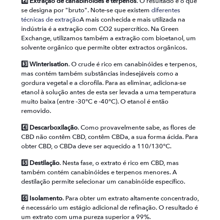
2️⃣ Extração de canabinóides e terpenos
. O resultado é o que
se designa por "bruto". Note-se que existem
diferentes
técnicas de extração
A mais conhecida e mais utilizada na
indústria é a extração com CO2 supercrítico. Na Green
Exchange, utilizamos também a extração com bioetanol, um
solvente orgânico que permite obter extractos orgânicos.
3️⃣ Winterisation
. O crude é rico em canabinóides e terpenos,
mas contém também substâncias indesejáveis como a
gordura vegetal e a clorofila. Para as eliminar, adiciona-se
etanol à solução antes de esta ser levada a uma temperatura
muito baixa (entre -30°C e -40°C). O etanol é então
removido.
4️⃣ Descarboxilação
. Como provavelmente sabe, as flores de
CBD não contêm CBD, contêm CBDa, a sua forma ácida. Para
obter CBD, o CBDa deve ser aquecido a 110/130°C.
5️⃣ Destilação
. Nesta fase, o extrato é rico em CBD, mas
também contém canabinóides e terpenos menores. A
destilação permite selecionar um canabinóide específico.
6️⃣ Isolamento
. Para obter um extrato altamente concentrado,
é necessário um estágio adicional de refinação. O resultado é
um extrato com uma pureza superior a 99%.