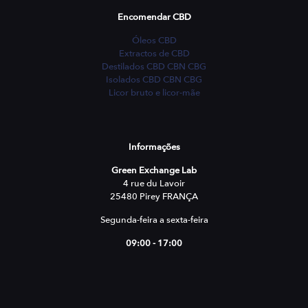
Encomendar CBD
Óleos CBD
Extractos de CBD
Destilados CBD CBN CBG
Isolados CBD CBN CBG
Licor bruto e licor-mãe
Informações
Green Exchange Lab
4 rue du Lavoir
25480 Pirey FRANÇA
Segunda-feira a sexta-feira
09:00 - 17:00