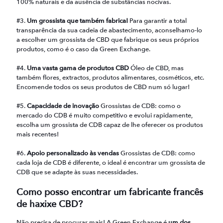
100% naturais e da ausência de substâncias nocivas.
#3.
Um grossista que também fabrica!
Para garantir a total
transparência da sua cadeia de abastecimento, aconselhamo-lo
a escolher um grossista de CBD que fabrique os seus próprios
produtos, como é o caso da Green Exchange.
#4.
Uma vasta gama de produtos CBD
Óleo de CBD, mas
também flores, extractos, produtos alimentares, cosméticos, etc.
Encomende todos os seus produtos de CBD num só lugar!
#5.
Capacidade de inovação
Grossistas de CDB: como o
mercado do CDB é muito competitivo e evolui rapidamente,
escolha um grossista de CDB capaz de lhe oferecer os produtos
mais recentes!
#6.
Apoio personalizado às vendas
Grossistas de CDB: como
cada loja de CDB é diferente, o ideal é encontrar um grossista de
CDB que se adapte às suas necessidades.
Como posso encontrar um fabricante francês
de haxixe CBD?
Não precisa de procurar mais! A Green Exchange é
um dos