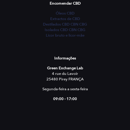
Encomendar CBD
Óleos CBD
Extractos de CBD
Destilados CBD CBN CBG
Isolados CBD CBN CBG
Licor bruto e licor-mãe
Informações
Green Exchange Lab
4 rue du Lavoir
25480 Pirey FRANÇA
Segunda-feira a sexta-feira
09:00 - 17:00