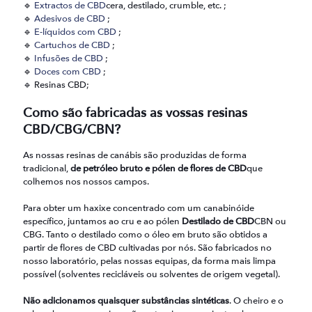
🔹
Extractos de CBD
cera, destilado, crumble, etc. ;
🔹
Adesivos de CBD
;
🔹
E-líquidos com CBD
;
🔹
Cartuchos de CBD
;
🔹
Infusões de CBD
;
🔹
Doces com CBD
;
🔹 Resinas CBD;
Como são fabricadas as vossas resinas
CBD/CBG/CBN?
As nossas resinas de canábis são produzidas de forma
tradicional,
de petróleo bruto e pólen de flores de CBD
que
colhemos nos nossos campos.
Para obter um haxixe concentrado com um canabinóide
específico, juntamos ao cru e ao pólen
Destilado de CBD
CBN ou
CBG. Tanto o destilado como o óleo em bruto são obtidos a
partir de flores de CBD cultivadas por nós. São fabricados no
nosso laboratório, pelas nossas equipas, da forma mais limpa
possível (solventes recicláveis ou solventes de origem vegetal).
Não adicionamos quaisquer substâncias sintéticas
. O cheiro e o