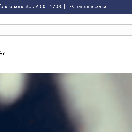
 funcionamento : 9:00 - 17:00 |
🤝 Criar uma conta
É?