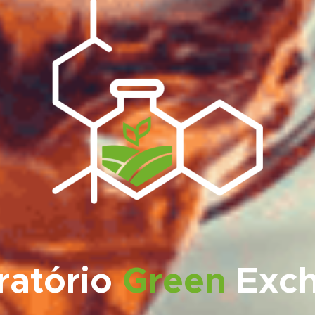
ratório
Green
Exc