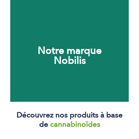
Laissez-nous nous occuper du
Notre marque
façonnage de vos produits.
Nobilis
En savoir plus
Découvrez nos produits à base
de
cannabinoïdes
Nous avons créée une marque
reconnue au niveau français.