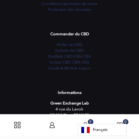
Conditions générales de vente
Protection des données
Commander du CBD
Huiles de CBD
Extraits de CBD
Distillats CBD CBN CBG
Isolats CBD CBN CBG
Crude & Mother Liquor
Informations
Green Exchange Lab
4 rue du Lavoir
25480 Pirey FRANCE
0
0
Lundi-Vendredi
Français
09:00 - 17:00