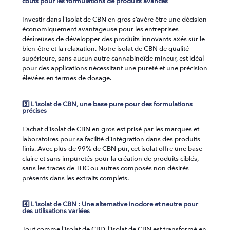
coûts pour les formulations de produits avancés
Investir dans l’isolat de CBN en gros s’avère être une décision
économiquement avantageuse pour les entreprises
désireuses de développer des produits innovants axés sur le
bien-être et la relaxation. Notre isolat de CBN de qualité
supérieure, sans aucun autre cannabinoïde mineur, est idéal
pour des applications nécessitant une pureté et une précision
élevées en termes de dosage.
3️⃣ L'isolat de CBN, une base pure pour des formulations
précises
L’achat d’isolat de CBN en gros est prisé par les marques et
laboratoires pour sa facilité d’intégration dans des produits
finis. Avec plus de 99% de CBN pur, cet isolat offre une base
claire et sans impuretés pour la création de produits ciblés,
sans les traces de THC ou autres composés non désirés
présents dans les extraits complets.
4️⃣ L'isolat de CBN : Une alternative inodore et neutre pour
des utilisations variées
Tout comme l’isolat de CBD, l’isolat de CBN est transformé en