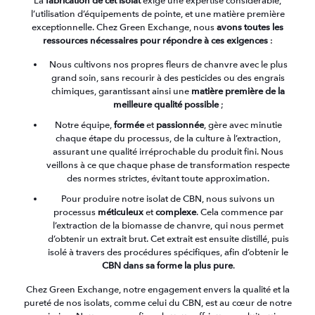
La
fabrication de cet isolat
exige une expertise considérable,
l’utilisation d’équipements de pointe, et une matière première
exceptionnelle. Chez Green Exchange, nous
avons toutes les
ressources nécessaires pour répondre à ces exigences
:
Nous cultivons nos propres fleurs de chanvre avec le plus
grand soin, sans recourir à des pesticides ou des engrais
chimiques, garantissant ainsi une
matière première de la
meilleure qualité possible
;
Notre équipe,
formée
et
passionnée
, gère avec minutie
chaque étape du processus, de la culture à l’extraction,
assurant une qualité irréprochable du produit fini. Nous
veillons à ce que chaque phase de transformation respecte
des normes strictes, évitant toute approximation.
Pour produire notre isolat de CBN, nous suivons un
processus
méticuleux
et
complexe
. Cela commence par
l’extraction de la biomasse de chanvre, qui nous permet
d’obtenir un extrait brut. Cet extrait est ensuite distillé, puis
isolé à travers des procédures spécifiques, afin d’obtenir le
CBN dans sa forme la plus pure
.
Chez Green Exchange, notre engagement envers la qualité et la
pureté de nos isolats, comme celui du CBN, est au cœur de notre