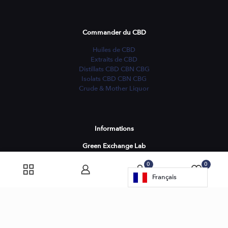
Commander du CBD
Huiles de CBD
Extraits de CBD
Distillats CBD CBN CBG
Isolats CBD CBN CBG
Crude & Mother Liquor
Informations
Green Exchange Lab
4 rue du Lavoir
0
0
25480 Pirey FRANCE
Français
Lundi-Vendredi
09:00 - 17:00