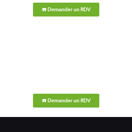
☎️ Demander un RDV
Vous cherchez un partenaire de qualité
dans le domaine du Chanvre CBD ?
Notre équipe est à votre écoute pour répondre à vos
questions
et vous proposer la meilleure solution à vos besoins.
☎️ Demander un RDV