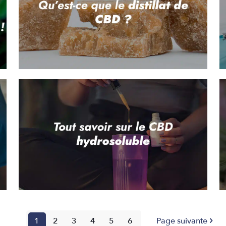
1
2
3
4
5
6
Page suivante