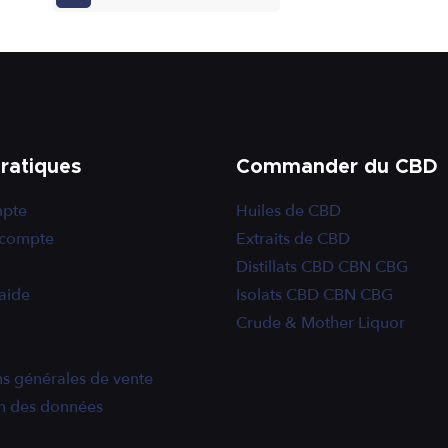
Pratiques
Commander du CBD
pte
Huiles de CBD
 compte
Extraits de CBD
Distillats CBD CBN CBG
aide
Isolats CBD CBN CBG
Crude & Mother Liquor
s générales de vente
on des données