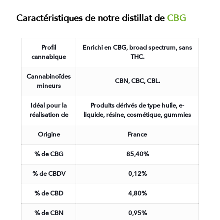
Caractéristiques de notre distillat de
CBG
Profil
Enrichi en CBG, broad spectrum, sans
cannabique
THC.
Cannabinoïdes
CBN, CBC, CBL.
mineurs
Idéal pour la
Produits dérivés de type huile, e-
réalisation de
liquide, résine, cosmétique, gummies
Origine
France
% de CBG
85,40%
% de CBDV
0,12%
% de CBD
4,80%
% de CBN
0,95%