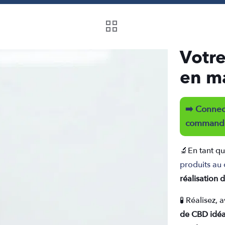
Votre
en m
➡️ Connect
command
🔬
En tant q
produits au
réalisation
🧪​ Réalisez,
de CBD idéa