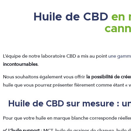
Huile de CBD
en 
can
L’équipe de notre laboratoire CBD a mis au point
une gamme
incontournables
.
Nous souhaitons également vous offrir
la possibilité de cré
huile que vous pourrez présenter fièrement comme étant « vot
Huile de CBD sur mesure : u
Pour que votre huile en marque blanche corresponde réell
✅​ L’huile support
: MCT, huile de graines de chanvre, huile d’o