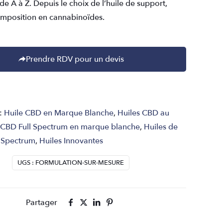
 de A à Z. Depuis le choix de l’huile de support,
omposition en cannabinoïdes.
Prendre RDV pour un devis
 :
Huile CBD en Marque Blanche
,
Huiles CBD au
 CBD Full Spectrum en marque blanche
,
Huiles de
 Spectrum
,
Huiles Innovantes
UGS :
FORMULATION-SUR-MESURE
Partager