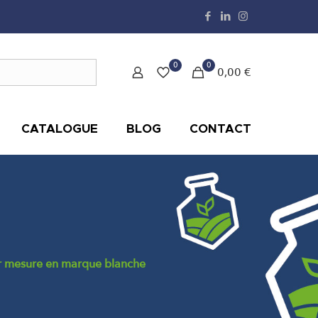
0
0
0,00 €
CATALOGUE
BLOG
CONTACT
ur mesure en marque blanche