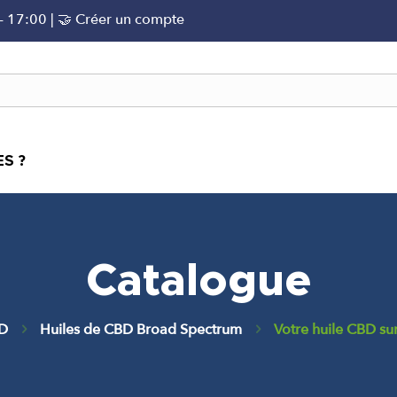
 - 17:00 |
🤝 Créer un compte
S ?
Catalogue
BD
Huiles de CBD Broad Spectrum
Votre huile CBD s