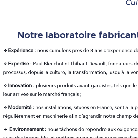
Notre laboratoire fabrican
🔹Expérience
: nous cumulons près de 8 ans d’expérience da
🔹
Expertise
: Paul Bleuchot et Thibaut Devault, fondateurs 
processus, depuis la culture, la transformation, jusqu’à la ve
🔹
Innovation
: plusieurs produits avant-gardistes, tels que l
leur arrivée sur le marché français ;
🔹
Modernité
: nos installations, situées en France, sont à l
régulièrement en machinerie afin d’agrandir notre champ de
🔹
Environnement
: nous tâchons de répondre aux exigences d
avec des fermes bio, et mettons au point des processus d’ex