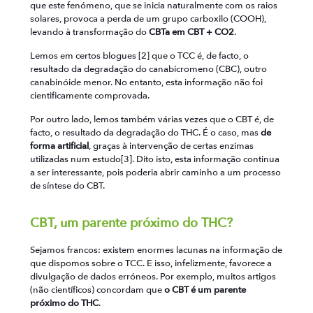
que este fenómeno, que se inicia naturalmente com os raios
solares, provoca a perda de um grupo carboxilo (COOH),
levando à transformação do
CBTa em CBT + CO2
.
Lemos em certos blogues [2] que o TCC é, de facto, o
resultado da degradação do canabicromeno (CBC), outro
canabinóide menor. No entanto, esta informação não foi
cientificamente comprovada.
Por outro lado, lemos também várias vezes que o CBT é, de
facto, o resultado da degradação do THC. É o caso, mas
de
forma artificial
, graças à intervenção de certas enzimas
utilizadas num estudo[3]. Dito isto, esta informação continua
a ser interessante, pois poderia abrir caminho a um processo
de síntese do CBT.
CBT, um parente próximo do THC?
Sejamos francos: existem enormes lacunas na informação de
que dispomos sobre o TCC. E isso, infelizmente, favorece a
divulgação de dados erróneos. Por exemplo, muitos artigos
(não científicos) concordam que
o CBT é um parente
próximo do THC
.