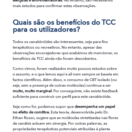
alérgicas e anti-inflamatórias
. No entanto, são necessários
mais estudos para confirmar estas observações.
Quais são os benefícios do TCC
para os utilizadores?
Todos os canabinóides são interessantes, seja para fins
terapêuticos ou recreativos. No entanto, apesar das
observações encorajadoras que acabámos de mencionar, os
benefícios da TCC ainda não foram descobertos.
Como vimos, foram realizados muito poucos estudos sobre
o assunto, e o que lemos aqui e ali nem sempre se baseia em
factos científicos. Além disso, o consumo de CBT isolado (ou
seja, sem a presença de outras moléculas) continua a ser
muito, muito marginal
. Por conseguinte, não existe feedback
suficiente para construir um perfil para este canabinóide.
Seja como for, podemos supor que
desempenha um papel
no efeito de comitiva
. Esta teoria, desenvolvida pelo Dr.
Ethan Russo, sugere que as moléculas sintetizadas nas flores
de canábis actuam em sinergia. Por outras palavras, as
propriedades terapêuticas potenciais atribuídas à planta