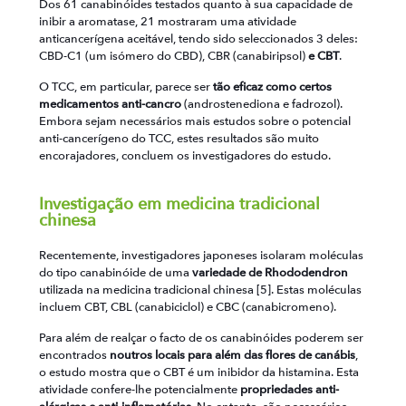
Dos 61 canabinóides testados quanto à sua capacidade de
inibir a aromatase, 21 mostraram uma atividade
anticancerígena aceitável, tendo sido seleccionados 3 deles:
CBD-C1 (um isómero do CBD), CBR (canabiripsol)
e CBT
.
O TCC, em particular, parece ser
tão eficaz como certos
medicamentos anti-cancro
(androstenediona e fadrozol).
Embora sejam necessários mais estudos sobre o potencial
anti-cancerígeno do TCC, estes resultados são muito
encorajadores, concluem os investigadores do estudo.
Investigação em medicina tradicional
chinesa
Recentemente, investigadores japoneses isolaram moléculas
do tipo canabinóide de uma
variedade de Rhododendron
utilizada na medicina tradicional chinesa [5]. Estas moléculas
incluem CBT, CBL (canabiciclol) e CBC (canabicromeno).
Para além de realçar o facto de os canabinóides poderem ser
encontrados
noutros locais para além das flores de canábis
,
o estudo mostra que o CBT é um inibidor da histamina. Esta
atividade confere-lhe potencialmente
propriedades anti-