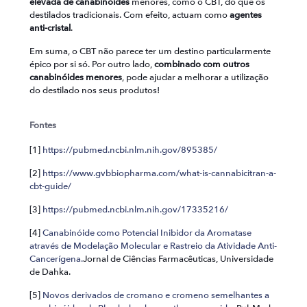
elevada de canabinóides
menores, como o CBT, do que os
destilados tradicionais. Com efeito, actuam como
agentes
anti-cristal
.
Em suma, o CBT não parece ter um destino particularmente
épico por si só. Por outro lado,
combinado com outros
canabinóides menores
, pode ajudar a melhorar a utilização
do destilado nos seus produtos!
Fontes
[1]
https://pubmed.ncbi.nlm.nih.gov/895385/
[2]
https://www.gvbbiopharma.com/what-is-cannabicitran-a-
cbt-guide/
[3]
https://pubmed.ncbi.nlm.nih.gov/17335216/
[4]
Canabinóide como Potencial Inibidor da Aromatase
através de Modelação Molecular e Rastreio da Atividade Anti-
Cancerígena.
Jornal de Ciências Farmacêuticas, Universidade
de Dahka.
[5]
Novos derivados de cromano e cromeno semelhantes a