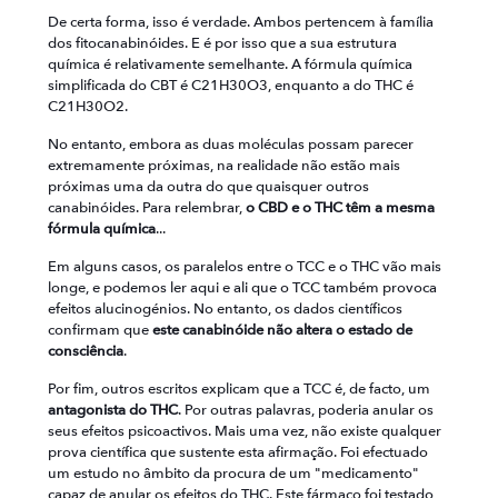
De certa forma, isso é verdade. Ambos pertencem à família
dos fitocanabinóides. E é por isso que a sua estrutura
química é relativamente semelhante. A fórmula química
simplificada do CBT é C21H30O3, enquanto a do THC é
C21H30O2.
No entanto, embora as duas moléculas possam parecer
extremamente próximas, na realidade não estão mais
próximas uma da outra do que quaisquer outros
canabinóides. Para relembrar,
o CBD e o THC têm a mesma
fórmula química
...
Em alguns casos, os paralelos entre o TCC e o THC vão mais
longe, e podemos ler aqui e ali que o TCC também provoca
efeitos alucinogénios. No entanto, os dados científicos
confirmam que
este canabinóide não altera o estado de
consciência
.
Por fim, outros escritos explicam que a TCC é, de facto, um
antagonista do THC
. Por outras palavras, poderia anular os
seus efeitos psicoactivos. Mais uma vez, não existe qualquer
prova científica que sustente esta afirmação. Foi efectuado
um estudo no âmbito da procura de um "medicamento"
capaz de anular os efeitos do THC. Este fármaco foi testado