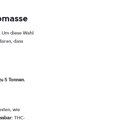
iomasse
t. Um diese Wahl
daran, dass
zu 5 Tonnen
.
esten, wie
assbar
: THC-