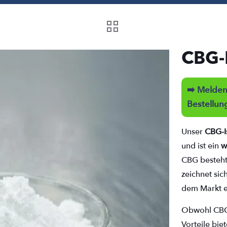
CBG-I
➡️ Melden 
Bestellun
Unser
CBG-I
und ist ein
w
CBG besteht
zeichnet sic
dem Markt e
Obwohl CBG 
Vorteile biet