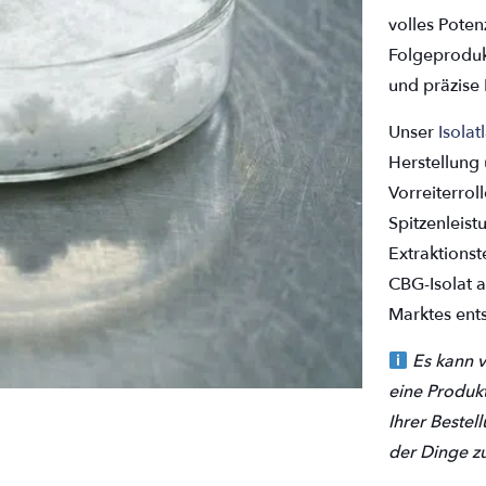
volles Poten
Folgeproduk
und präzise
Unser
Isolat
Herstellung 
Vorreiterrol
Spitzenleist
Extraktions
CBG-Isolat 
Marktes ents
Es kann v
eine Produkt
Ihrer Bestel
der Dinge zu