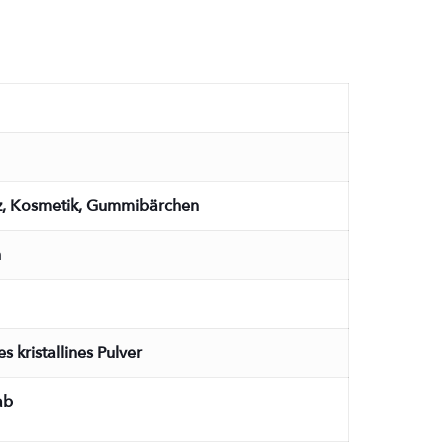
arz, Kosmetik, Gummibärchen
h
 kristallines Pulver
ab