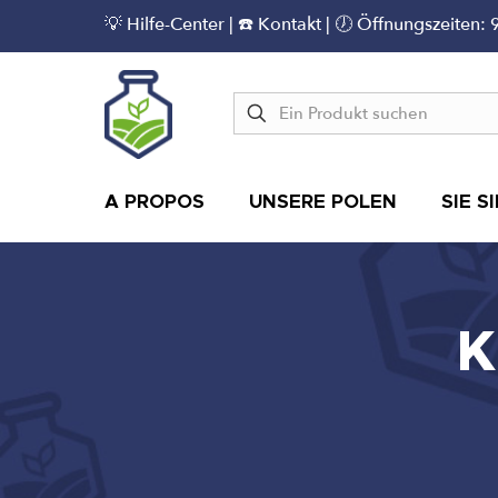
💡
Hilfe-Center
|
☎️ Kontakt
| 🕖 Öffnungszeiten: 
A PROPOS
UNSERE POLEN
SIE S
K