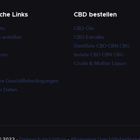
sche Links
CBD bestellen
to
CBD-Öle
 erstellen
CBD-Extrakte
Destillate CBD CBN CBG
trum
Isolate CBD CBN CBG
Crude & Mother Liquor
ne Geschäftsbedingungen
er Daten
© 2023 -
Datenschutzrichtlinie
-
Allgemeine Geschäftsbedingu