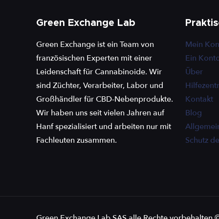
Green Exchange Lab
Prakti
Green Exchange ist ein Team von
Mein Kon
französischen Experten mit einer
Ein Konto
Leidenschaft für Cannabinoide. Wir
Über
sind Züchter, Verarbeiter, Labor und
Hilfezen
Großhändler für CBD-Nebenprodukte.
Kontakt
Wir haben uns seit vielen Jahren auf
Blog
Hanf spezialisiert und arbeiten nur mit
Allgemei
Fachleuten zusammen.
Schutz d
Green Exchange Lab SAS alle Rechte vorbehalten 