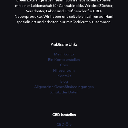
Green Exchange ist ein Team von französischen Experten
mit einer Leidenschaft für Cannabinoide. Wir sind Züchter,
Verarbeiter, Labor und Großhändler für CBD-
Nebenprodukte. Wir haben uns seit vielen Jahren auf Hanf
spezialisiert und arbeiten nur mit Fachleuten zusammen.
Praktische Links
Mein Konto
Ein Konto erstellen
Über
Hilfezentrum
Kontakt
Blog
Allgemeine Geschäftsbedingungen
Schutz der Daten
CBD bestellen
CBD-Öle