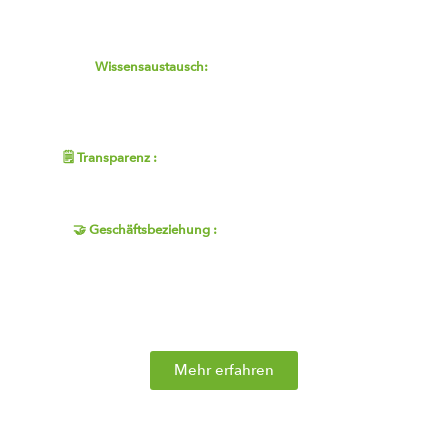
Dieses haben wir uns durch Kriterien verdient, die uns
sehr am Herzen liegen.
🧠
Wissensaustausch:
Unser Team teilt gerne sein
Wissen über das Thema Hanf und seine
Nebenprodukte, um unsere Kunden bei ihrer Wahl
bestmöglich zu beraten.
🗒 Transparenz :
Wir wissen, was wir tun, und sprechen
gerne darüber. Bei uns gibt es keine Grauzonen. Wir
erklären Ihnen alles!
🤝 Geschäftsbeziehung :
Unsere tägliche Priorität ist
die Zufriedenheit unserer Kunden. Warum ist das so?
Ganz einfach, weil eine gute Geschäftsbeziehung zu
anregenden menschlichen Beziehungen führt und das
ist es, was wir anstreben 🙂 .
Mehr erfahren