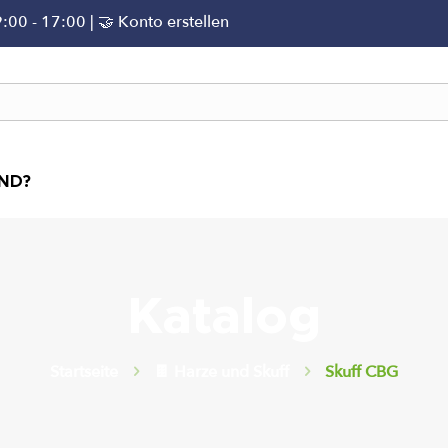
9:00 - 17:00 | 🤝
Konto erstellen
IND?
Katalog
Startseite
🍫 Harze und Skuff
Skuff CBG