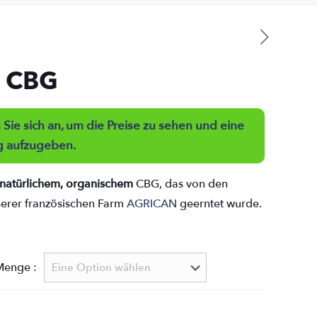
f CBG
Sie sich an, um die Preise zu sehen und eine
g aufzugeben.
natürlichem, organischem
CBG, das von den
serer französischen Farm
AGRICAN
geerntet wurde.
Menge :