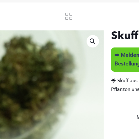
Skuf
➡️ Melden 
Bestellun
🐝 Skuff aus
Pflanzen un