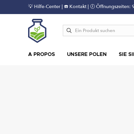
💡
Hilfe-Center
|
☎️ Kontakt
| 🕖 Öffnungszeiten: 
A PROPOS
UNSERE POLEN
SIE S